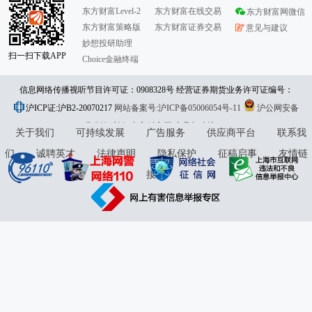
东方财富Level-2
东方财富在线交易
东方财富网微信
东方财富策略版
东方财富证券交易
意见与建议
妙想投研助理
扫一扫下载APP
Choice金融终端
信息网络传播视听节目许可证：0908328号 经营证券期货业务许可证编号：
沪ICP证:沪B2-20070217
913101046312860336 违法和不良信息举报:021-61278686 举报邮箱：
网站备案号:沪ICP备05006054号-11
沪公网安备
31010402000120号
版权所有:东方财富网
jubao@eastmoney.com
意见与建议:4000300059/952500
关于我们
可持续发展
广告服务
供应商平台
联系我
们
诚聘英才
法律声明
隐私保护
征稿启事
友情链
接