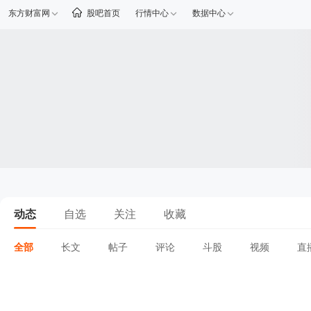
东方财富网
股吧首页
行情中心
数据中心
动态
自选
关注
收藏
全部
长文
帖子
评论
斗股
视频
直