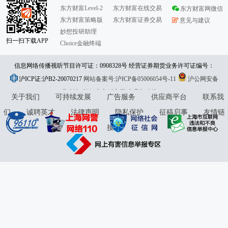
东方财富Level-2
东方财富在线交易
东方财富网微信
东方财富策略版
东方财富证券交易
意见与建议
妙想投研助理
扫一扫下载APP
Choice金融终端
信息网络传播视听节目许可证：0908328号 经营证券期货业务许可证编号：
沪ICP证:沪B2-20070217
913101046312860336 违法和不良信息举报:021-61278686 举报邮箱：
网站备案号:沪ICP备05006054号-11
沪公网安备
31010402000120号
版权所有:东方财富网
jubao@eastmoney.com
意见与建议:4000300059/952500
关于我们
可持续发展
广告服务
供应商平台
联系我
们
诚聘英才
法律声明
隐私保护
征稿启事
友情链
接