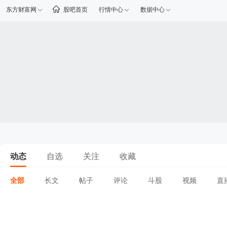
东方财富网
股吧首页
行情中心
数据中心
动态
自选
关注
收藏
全部
长文
帖子
评论
斗股
视频
直