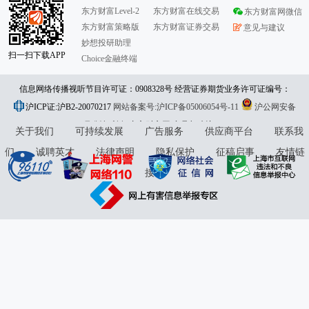
东方财富Level-2
东方财富在线交易
东方财富网微信
东方财富策略版
东方财富证券交易
意见与建议
妙想投研助理
扫一扫下载APP
Choice金融终端
信息网络传播视听节目许可证：0908328号 经营证券期货业务许可证编号：
沪ICP证:沪B2-20070217
913101046312860336 违法和不良信息举报:021-61278686 举报邮箱：
网站备案号:沪ICP备05006054号-11
沪公网安备
31010402000120号
版权所有:东方财富网
jubao@eastmoney.com
意见与建议:4000300059/952500
关于我们
可持续发展
广告服务
供应商平台
联系我
们
诚聘英才
法律声明
隐私保护
征稿启事
友情链
接