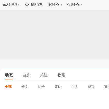
东方财富网
股吧首页
行情中心
数据中心
动态
自选
关注
收藏
全部
长文
帖子
评论
斗股
视频
直