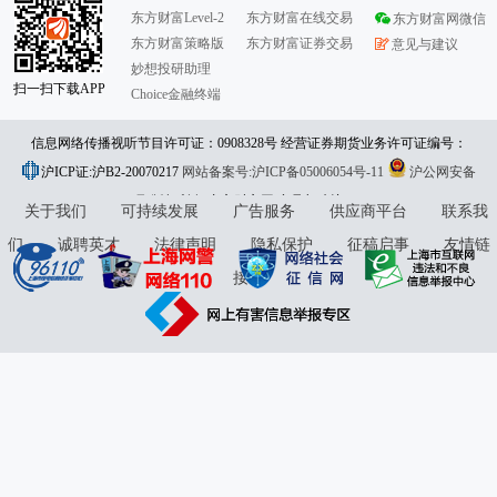
东方财富Level-2
东方财富在线交易
东方财富网微信
东方财富策略版
东方财富证券交易
意见与建议
妙想投研助理
扫一扫下载APP
Choice金融终端
信息网络传播视听节目许可证：0908328号 经营证券期货业务许可证编号：
沪ICP证:沪B2-20070217
913101046312860336 违法和不良信息举报:021-61278686 举报邮箱：
网站备案号:沪ICP备05006054号-11
沪公网安备
31010402000120号
版权所有:东方财富网
jubao@eastmoney.com
意见与建议:4000300059/952500
关于我们
可持续发展
广告服务
供应商平台
联系我
们
诚聘英才
法律声明
隐私保护
征稿启事
友情链
接