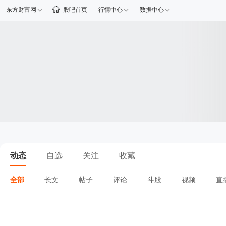
东方财富网
股吧首页
行情中心
数据中心
动态
自选
关注
收藏
全部
长文
帖子
评论
斗股
视频
直