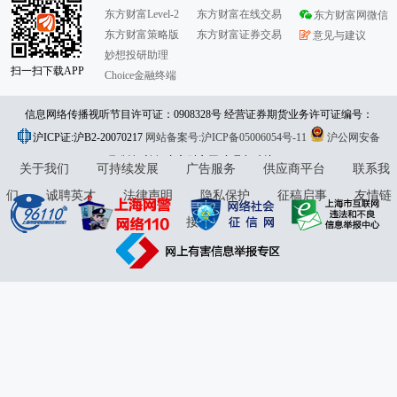
东方财富Level-2
东方财富在线交易
东方财富网微信
东方财富策略版
东方财富证券交易
意见与建议
妙想投研助理
扫一扫下载APP
Choice金融终端
信息网络传播视听节目许可证：0908328号 经营证券期货业务许可证编号：
沪ICP证:沪B2-20070217
913101046312860336 违法和不良信息举报:021-61278686 举报邮箱：
网站备案号:沪ICP备05006054号-11
沪公网安备
31010402000120号
版权所有:东方财富网
jubao@eastmoney.com
意见与建议:4000300059/952500
关于我们
可持续发展
广告服务
供应商平台
联系我
们
诚聘英才
法律声明
隐私保护
征稿启事
友情链
接