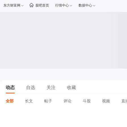
东方财富网
股吧首页
行情中心
数据中心
动态
自选
关注
收藏
全部
长文
帖子
评论
斗股
视频
直