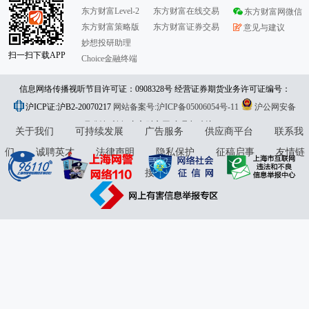
东方财富Level-2
东方财富在线交易
东方财富网微信
东方财富策略版
东方财富证券交易
意见与建议
妙想投研助理
扫一扫下载APP
Choice金融终端
信息网络传播视听节目许可证：0908328号 经营证券期货业务许可证编号：
沪ICP证:沪B2-20070217
913101046312860336 违法和不良信息举报:021-61278686 举报邮箱：
网站备案号:沪ICP备05006054号-11
沪公网安备
31010402000120号
版权所有:东方财富网
jubao@eastmoney.com
意见与建议:4000300059/952500
关于我们
可持续发展
广告服务
供应商平台
联系我
们
诚聘英才
法律声明
隐私保护
征稿启事
友情链
接