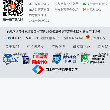
东方财富Level-2
东方财富在线交易
东方财富网微信
东方财富策略版
东方财富证券交易
意见与建议
妙想投研助理
扫一扫下载APP
Choice金融终端
信息网络传播视听节目许可证：0908328号 经营证券期货业务许可证编号：
沪ICP证:沪B2-20070217
913101046312860336 违法和不良信息举报:021-61278686 举报邮箱：
网站备案号:沪ICP备05006054号-11
沪公网安备
31010402000120号
版权所有:东方财富网
jubao@eastmoney.com
意见与建议:4000300059/952500
关于我们
可持续发展
广告服务
供应商平台
联系我
们
诚聘英才
法律声明
隐私保护
征稿启事
友情链
接