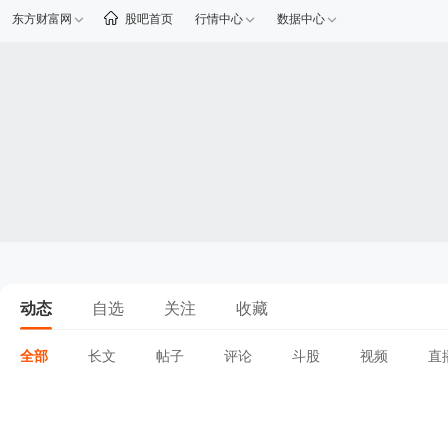
东方财富网
股吧首页
行情中心
数据中心
动态
自选
关注
收藏
全部
长文
帖子
评论
斗股
视频
直