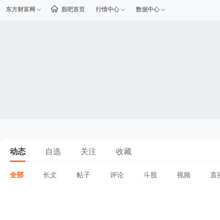
东方财富网
股吧首页
行情中心
数据中心
动态
自选
关注
收藏
全部
长文
帖子
评论
斗股
视频
直