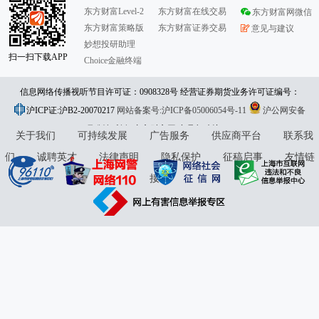
东方财富Level-2
东方财富在线交易
东方财富网微信
东方财富策略版
东方财富证券交易
意见与建议
妙想投研助理
扫一扫下载APP
Choice金融终端
信息网络传播视听节目许可证：0908328号 经营证券期货业务许可证编号：
沪ICP证:沪B2-20070217
913101046312860336 违法和不良信息举报:021-61278686 举报邮箱：
网站备案号:沪ICP备05006054号-11
沪公网安备
31010402000120号
版权所有:东方财富网
jubao@eastmoney.com
意见与建议:4000300059/952500
关于我们
可持续发展
广告服务
供应商平台
联系我
们
诚聘英才
法律声明
隐私保护
征稿启事
友情链
接