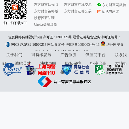
东方财富Level-2
东方财富在线交易
东方财富网微信
东方财富策略版
东方财富证券交易
意见与建议
妙想投研助理
扫一扫下载APP
Choice金融终端
信息网络传播视听节目许可证：0908328号 经营证券期货业务许可证编号：
沪ICP证:沪B2-20070217
913101046312860336 违法和不良信息举报:021-61278686 举报邮箱：
网站备案号:沪ICP备05006054号-11
沪公网安备
31010402000120号
版权所有:东方财富网
jubao@eastmoney.com
意见与建议:4000300059/952500
关于我们
可持续发展
广告服务
供应商平台
联系我
们
诚聘英才
法律声明
隐私保护
征稿启事
友情链
接