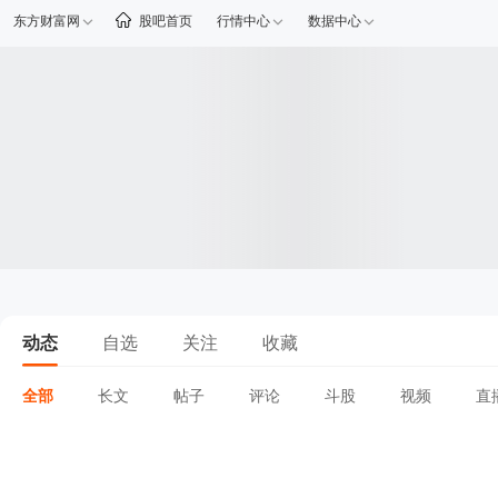
东方财富网
股吧首页
行情中心
数据中心
动态
自选
关注
收藏
全部
长文
帖子
评论
斗股
视频
直