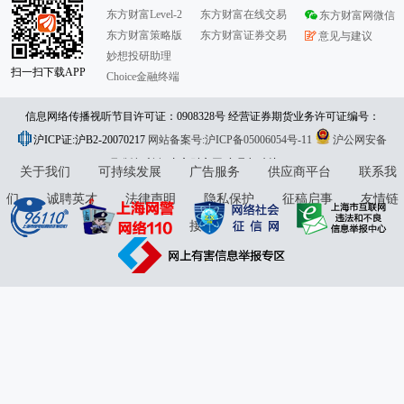
东方财富Level-2
东方财富在线交易
东方财富网微信
东方财富策略版
东方财富证券交易
意见与建议
妙想投研助理
扫一扫下载APP
Choice金融终端
信息网络传播视听节目许可证：0908328号 经营证券期货业务许可证编号：
沪ICP证:沪B2-20070217
913101046312860336 违法和不良信息举报:021-61278686 举报邮箱：
网站备案号:沪ICP备05006054号-11
沪公网安备
31010402000120号
版权所有:东方财富网
jubao@eastmoney.com
意见与建议:4000300059/952500
关于我们
可持续发展
广告服务
供应商平台
联系我
们
诚聘英才
法律声明
隐私保护
征稿启事
友情链
接