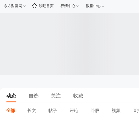
东方财富网
股吧首页
行情中心
数据中心
动态
自选
关注
收藏
全部
长文
帖子
评论
斗股
视频
直