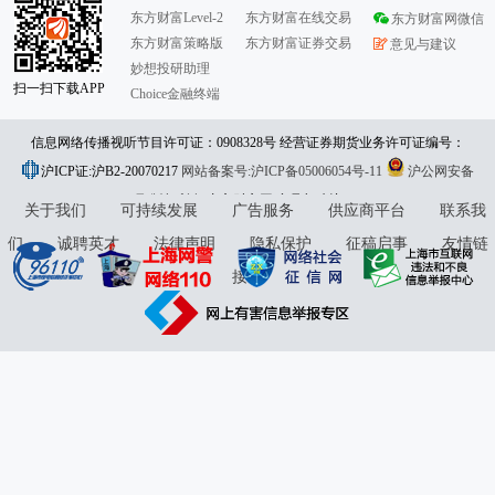
东方财富Level-2
东方财富在线交易
东方财富网微信
东方财富策略版
东方财富证券交易
意见与建议
妙想投研助理
扫一扫下载APP
Choice金融终端
信息网络传播视听节目许可证：0908328号 经营证券期货业务许可证编号：
沪ICP证:沪B2-20070217
913101046312860336 违法和不良信息举报:021-61278686 举报邮箱：
网站备案号:沪ICP备05006054号-11
沪公网安备
31010402000120号
版权所有:东方财富网
jubao@eastmoney.com
意见与建议:4000300059/952500
关于我们
可持续发展
广告服务
供应商平台
联系我
们
诚聘英才
法律声明
隐私保护
征稿启事
友情链
接