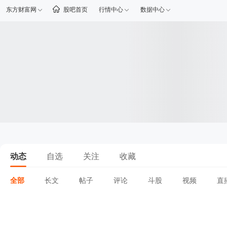
东方财富网
股吧首页
行情中心
数据中心
动态
自选
关注
收藏
全部
长文
帖子
评论
斗股
视频
直