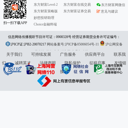
东方财富Level-2
东方财富在线交易
东方财富网微信
东方财富策略版
东方财富证券交易
意见与建议
妙想投研助理
扫一扫下载APP
Choice金融终端
信息网络传播视听节目许可证：0908328号 经营证券期货业务许可证编号：
沪ICP证:沪B2-20070217
913101046312860336 违法和不良信息举报:021-61278686 举报邮箱：
网站备案号:沪ICP备05006054号-11
沪公网安备
31010402000120号
版权所有:东方财富网
jubao@eastmoney.com
意见与建议:4000300059/952500
关于我们
可持续发展
广告服务
供应商平台
联系我
们
诚聘英才
法律声明
隐私保护
征稿启事
友情链
接