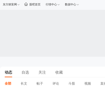
东方财富网
股吧首页
行情中心
数据中心
动态
自选
关注
收藏
全部
长文
帖子
评论
斗股
视频
直