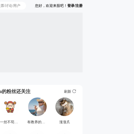
您好，欢迎来股吧！
登录/注册
Ta的粉丝还关注
刷新
一丝不苟之道奇
有教养的豪哥
涨涨爪