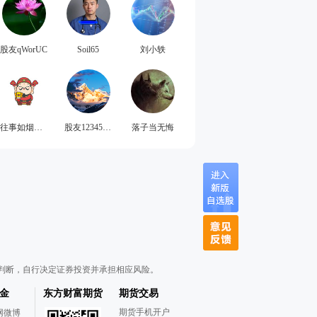
股友qWorUC
Soil65
刘小轶
往事如烟不抄底
股友123456hh
落子当无悔
判断，自行决定证券投资并承担相应风险。
金
东方财富期货
期货交易
期货手机开户
网微博