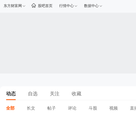
东方财富网
股吧首页
行情中心
数据中心
动态
自选
关注
收藏
全部
长文
帖子
评论
斗股
视频
直