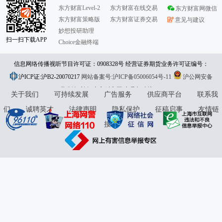
东方财富Level-2
东方财富在线交易
东方财富网微信
东方财富策略版
东方财富证券交易
意见与建议
妙想投研助理
扫一扫下载APP
Choice金融终端
信息网络传播视听节目许可证：0908328号 经营证券期货业务许可证编号：
沪ICP证:沪B2-20070217
913101046312860336 违法和不良信息举报:021-61278686 举报邮箱：
网站备案号:沪ICP备05006054号-11
沪公网安备
31010402000120号
版权所有:东方财富网
jubao@eastmoney.com
意见与建议:4000300059/952500
关于我们
可持续发展
广告服务
供应商平台
联系我
们
诚聘英才
法律声明
隐私保护
征稿启事
友情链
接