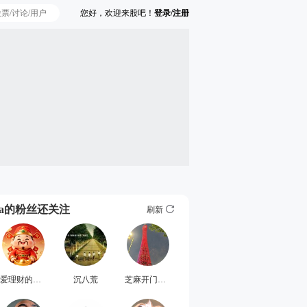
您好，欢迎来股吧！
登录/注册
Ta的粉丝还关注
刷新
爱理财的七七
沉八荒
芝麻开门黄金万两