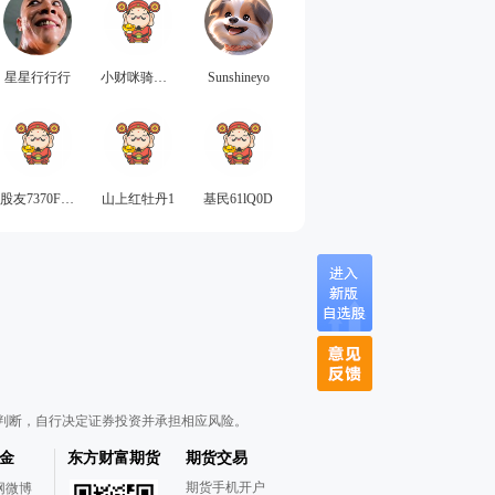
星星行行行
小财咪骑蜗牛
Sunshineyo
股友7370F1181k
山上红牡丹1
基民61lQ0D
判断，自行决定证券投资并承担相应风险。
金
东方财富期货
期货交易
期货手机开户
网微博