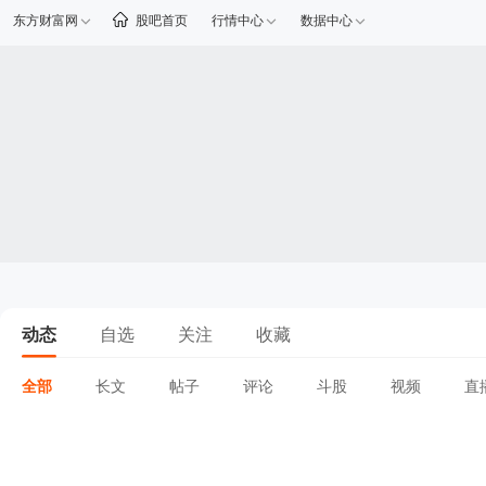
东方财富网
股吧首页
行情中心
数据中心
动态
自选
关注
收藏
全部
长文
帖子
评论
斗股
视频
直