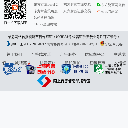
东方财富Level-2
东方财富在线交易
东方财富网微信
东方财富策略版
东方财富证券交易
意见与建议
妙想投研助理
扫一扫下载APP
Choice金融终端
信息网络传播视听节目许可证：0908328号 经营证券期货业务许可证编号：
沪ICP证:沪B2-20070217
913101046312860336 违法和不良信息举报:021-61278686 举报邮箱：
网站备案号:沪ICP备05006054号-11
沪公网安备
31010402000120号
版权所有:东方财富网
jubao@eastmoney.com
意见与建议:4000300059/952500
关于我们
可持续发展
广告服务
供应商平台
联系我
们
诚聘英才
法律声明
隐私保护
征稿启事
友情链
接