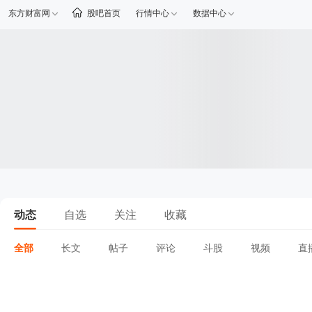
东方财富网
股吧首页
行情中心
数据中心
动态
自选
关注
收藏
全部
长文
帖子
评论
斗股
视频
直