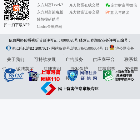
东方财富Level-2
东方财富在线交易
东方财富网微信
东方财富策略版
东方财富证券交易
意见与建议
妙想投研助理
扫一扫下载APP
Choice金融终端
信息网络传播视听节目许可证：0908328号 经营证券期货业务许可证编号：
沪ICP证:沪B2-20070217
913101046312860336 违法和不良信息举报:021-61278686 举报邮箱：
网站备案号:沪ICP备05006054号-11
沪公网安备
31010402000120号
版权所有:东方财富网
jubao@eastmoney.com
意见与建议:4000300059/952500
关于我们
可持续发展
广告服务
供应商平台
联系我
们
诚聘英才
法律声明
隐私保护
征稿启事
友情链
接