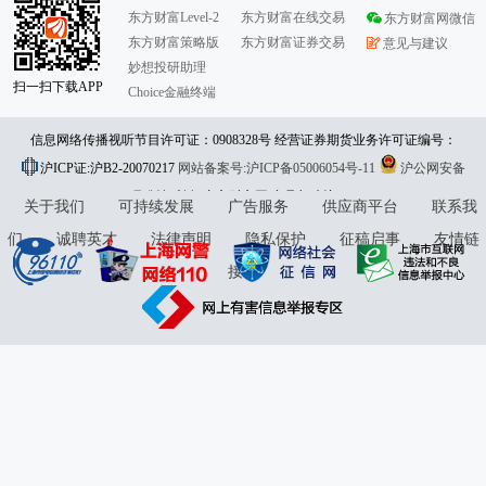
东方财富Level-2
东方财富在线交易
东方财富网微信
东方财富策略版
东方财富证券交易
意见与建议
妙想投研助理
扫一扫下载APP
Choice金融终端
信息网络传播视听节目许可证：0908328号 经营证券期货业务许可证编号：
沪ICP证:沪B2-20070217
913101046312860336 违法和不良信息举报:021-61278686 举报邮箱：
网站备案号:沪ICP备05006054号-11
沪公网安备
31010402000120号
版权所有:东方财富网
jubao@eastmoney.com
意见与建议:4000300059/952500
关于我们
可持续发展
广告服务
供应商平台
联系我
们
诚聘英才
法律声明
隐私保护
征稿启事
友情链
接