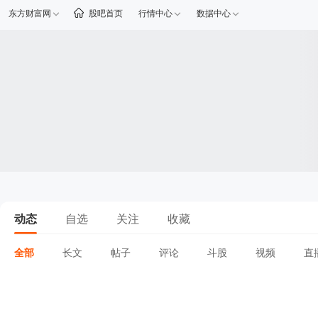
东方财富网
股吧首页
行情中心
数据中心
动态
自选
关注
收藏
全部
长文
帖子
评论
斗股
视频
直