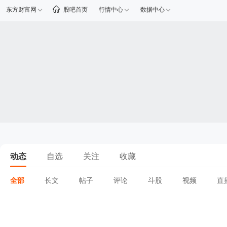
东方财富网
股吧首页
行情中心
数据中心
动态
自选
关注
收藏
全部
长文
帖子
评论
斗股
视频
直