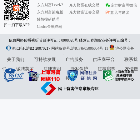
东方财富Level-2
东方财富在线交易
东方财富网微信
东方财富策略版
东方财富证券交易
意见与建议
妙想投研助理
扫一扫下载APP
Choice金融终端
信息网络传播视听节目许可证：0908328号 经营证券期货业务许可证编号：
沪ICP证:沪B2-20070217
913101046312860336 违法和不良信息举报:021-61278686 举报邮箱：
网站备案号:沪ICP备05006054号-11
沪公网安备
31010402000120号
版权所有:东方财富网
jubao@eastmoney.com
意见与建议:4000300059/952500
关于我们
可持续发展
广告服务
供应商平台
联系我
们
诚聘英才
法律声明
隐私保护
征稿启事
友情链
接