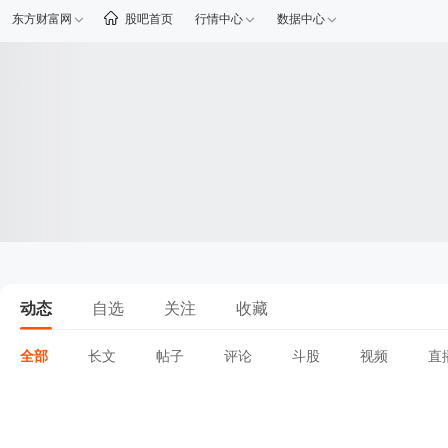
东方财富网
股吧首页
行情中心
数据中心
动态
自选
关注
收藏
全部
长文
帖子
评论
斗股
视频
直