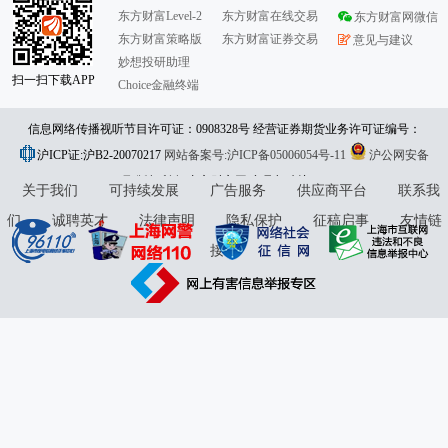
东方财富Level-2
东方财富在线交易
东方财富网微信
东方财富策略版
东方财富证券交易
意见与建议
妙想投研助理
扫一扫下载APP
Choice金融终端
信息网络传播视听节目许可证：0908328号 经营证券期货业务许可证编号：
沪ICP证:沪B2-20070217
913101046312860336 违法和不良信息举报:021-61278686 举报邮箱：
网站备案号:沪ICP备05006054号-11
沪公网安备
31010402000120号
版权所有:东方财富网
jubao@eastmoney.com
意见与建议:4000300059/952500
关于我们
可持续发展
广告服务
供应商平台
联系我
们
诚聘英才
法律声明
隐私保护
征稿启事
友情链
接