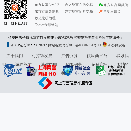
东方财富Level-2
东方财富在线交易
东方财富网微信
东方财富策略版
东方财富证券交易
意见与建议
妙想投研助理
扫一扫下载APP
Choice金融终端
信息网络传播视听节目许可证：0908328号 经营证券期货业务许可证编号：
沪ICP证:沪B2-20070217
913101046312860336 违法和不良信息举报:021-61278686 举报邮箱：
网站备案号:沪ICP备05006054号-11
沪公网安备
31010402000120号
版权所有:东方财富网
jubao@eastmoney.com
意见与建议:4000300059/952500
关于我们
可持续发展
广告服务
供应商平台
联系我
们
诚聘英才
法律声明
隐私保护
征稿启事
友情链
接