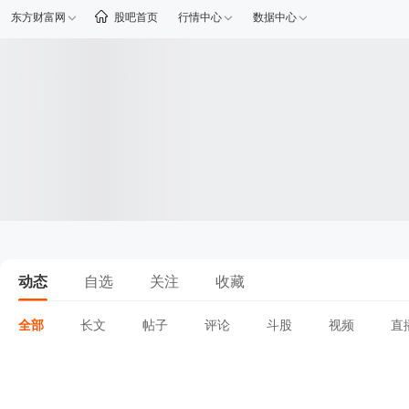
东方财富网
股吧首页
行情中心
数据中心
动态
自选
关注
收藏
全部
长文
帖子
评论
斗股
视频
直