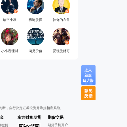
踏空小凌
稀琦股怪
神奇的布鲁
小小说理财
洞见价值
爱玩股财哥
判断，自行决定证券投资并承担相应风险。
金
东方财富期货
期货交易
期货手机开户
网微博