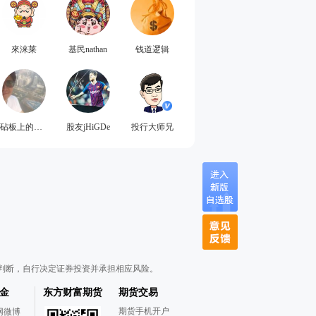
來涞莱
基民nathan
钱道逻辑
砧板上的五花肉
股友jHiGDe
投行大师兄
判断，自行决定证券投资并承担相应风险。
金
东方财富期货
期货交易
期货手机开户
网微博