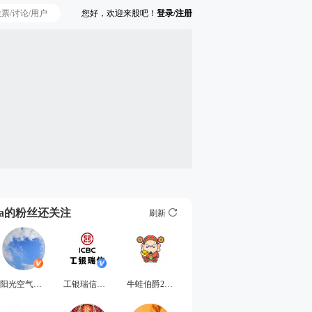
您好，欢迎来股吧！
登录/注册
Ta的粉丝还关注
刷新
阳光空气与你
工银瑞信基金
牛蛙伯爵2254