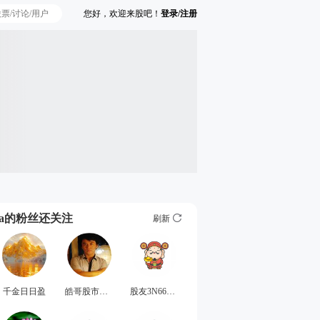
您好，欢迎来股吧！
登录/注册
Ta的粉丝还关注
刷新
千金日日盈
皓哥股市赚钱之道
股友3N668I7823