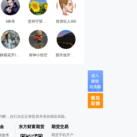
li铁哥
坚持守望幸福
投资狂人666
静观花开1988
财神小悟空
股市放开心态生活
判断，自行决定证券投资并承担相应风险。
金
东方财富期货
期货交易
期货手机开户
网微博