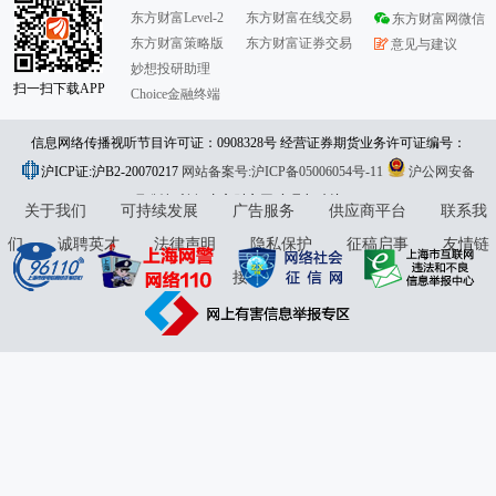
东方财富Level-2
东方财富在线交易
东方财富网微信
东方财富策略版
东方财富证券交易
意见与建议
妙想投研助理
扫一扫下载APP
Choice金融终端
信息网络传播视听节目许可证：0908328号 经营证券期货业务许可证编号：
沪ICP证:沪B2-20070217
913101046312860336 违法和不良信息举报:021-61278686 举报邮箱：
网站备案号:沪ICP备05006054号-11
沪公网安备
31010402000120号
版权所有:东方财富网
jubao@eastmoney.com
意见与建议:4000300059/952500
关于我们
可持续发展
广告服务
供应商平台
联系我
们
诚聘英才
法律声明
隐私保护
征稿启事
友情链
接