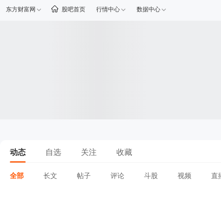
东方财富网
股吧首页
行情中心
数据中心
动态
自选
关注
收藏
全部
长文
帖子
评论
斗股
视频
直