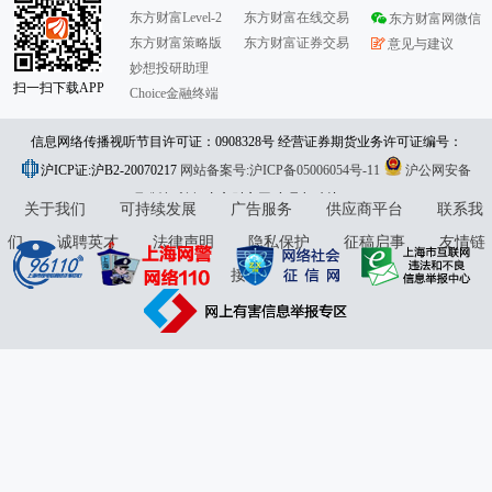
东方财富Level-2
东方财富在线交易
东方财富网微信
东方财富策略版
东方财富证券交易
意见与建议
妙想投研助理
扫一扫下载APP
Choice金融终端
信息网络传播视听节目许可证：0908328号 经营证券期货业务许可证编号：
沪ICP证:沪B2-20070217
913101046312860336 违法和不良信息举报:021-61278686 举报邮箱：
网站备案号:沪ICP备05006054号-11
沪公网安备
31010402000120号
版权所有:东方财富网
jubao@eastmoney.com
意见与建议:4000300059/952500
关于我们
可持续发展
广告服务
供应商平台
联系我
们
诚聘英才
法律声明
隐私保护
征稿启事
友情链
接