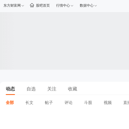
东方财富网
股吧首页
行情中心
数据中心
动态
自选
关注
收藏
全部
长文
帖子
评论
斗股
视频
直