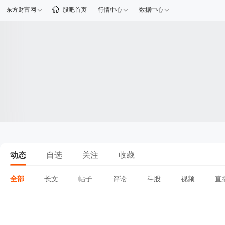
东方财富网
股吧首页
行情中心
数据中心
动态
自选
关注
收藏
全部
长文
帖子
评论
斗股
视频
直