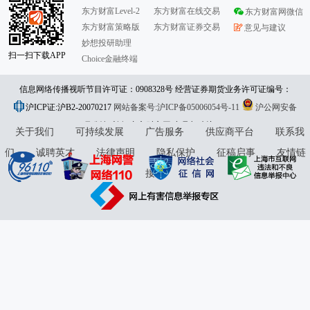
东方财富Level-2
东方财富在线交易
东方财富网微信
东方财富策略版
东方财富证券交易
意见与建议
妙想投研助理
扫一扫下载APP
Choice金融终端
信息网络传播视听节目许可证：0908328号 经营证券期货业务许可证编号：
沪ICP证:沪B2-20070217
913101046312860336 违法和不良信息举报:021-61278686 举报邮箱：
网站备案号:沪ICP备05006054号-11
沪公网安备
31010402000120号
版权所有:东方财富网
jubao@eastmoney.com
意见与建议:4000300059/952500
关于我们
可持续发展
广告服务
供应商平台
联系我
们
诚聘英才
法律声明
隐私保护
征稿启事
友情链
接