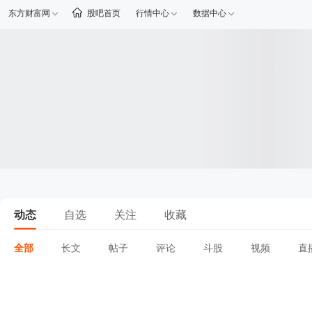
东方财富网
股吧首页
行情中心
数据中心
动态
自选
关注
收藏
全部
长文
帖子
评论
斗股
视频
直