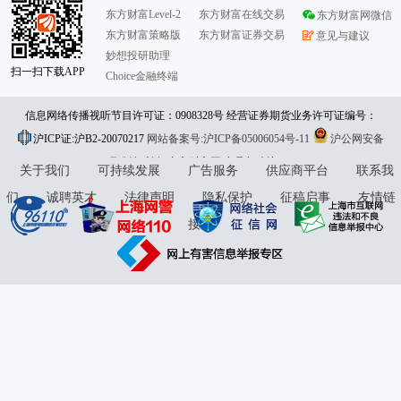
东方财富Level-2
东方财富在线交易
东方财富网微信
东方财富策略版
东方财富证券交易
意见与建议
妙想投研助理
扫一扫下载APP
Choice金融终端
信息网络传播视听节目许可证：0908328号 经营证券期货业务许可证编号：
沪ICP证:沪B2-20070217
913101046312860336 违法和不良信息举报:021-61278686 举报邮箱：
网站备案号:沪ICP备05006054号-11
沪公网安备
31010402000120号
版权所有:东方财富网
jubao@eastmoney.com
意见与建议:4000300059/952500
关于我们
可持续发展
广告服务
供应商平台
联系我
们
诚聘英才
法律声明
隐私保护
征稿启事
友情链
接