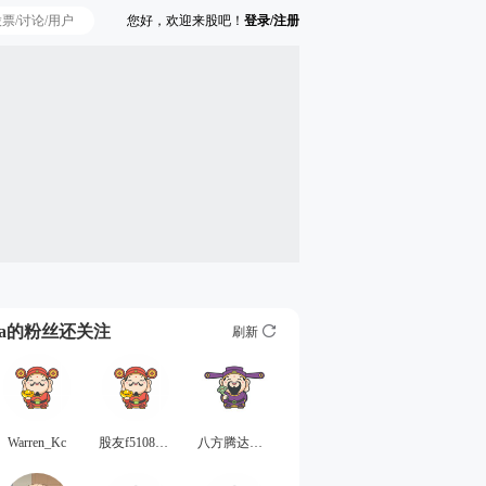
您好，欢迎来股吧！
登录/注册
Ta的粉丝还关注
刷新
Warren_Kc
股友f510882Y80
八方腾达得张三丰