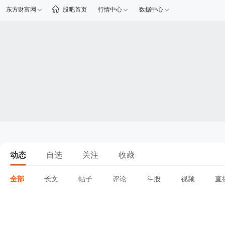
东方财富网
股吧首页
行情中心
数据中心
动态
自选
关注
收藏
全部
长文
帖子
评论
斗股
视频
直