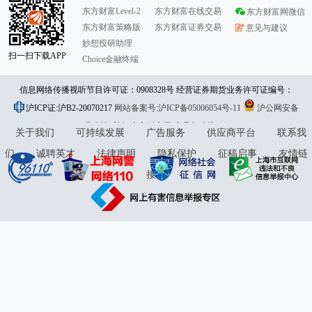
东方财富Level-2
东方财富在线交易
东方财富网微信
东方财富策略版
东方财富证券交易
意见与建议
妙想投研助理
扫一扫下载APP
Choice金融终端
信息网络传播视听节目许可证：0908328号 经营证券期货业务许可证编号：
沪ICP证:沪B2-20070217
913101046312860336 违法和不良信息举报:021-61278686 举报邮箱：
网站备案号:沪ICP备05006054号-11
沪公网安备
31010402000120号
版权所有:东方财富网
jubao@eastmoney.com
意见与建议:4000300059/952500
关于我们
可持续发展
广告服务
供应商平台
联系我
们
诚聘英才
法律声明
隐私保护
征稿启事
友情链
接