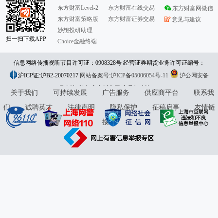
东方财富Level-2
东方财富在线交易
东方财富网微信
东方财富策略版
东方财富证券交易
意见与建议
妙想投研助理
扫一扫下载APP
Choice金融终端
信息网络传播视听节目许可证：0908328号 经营证券期货业务许可证编号：
沪ICP证:沪B2-20070217
913101046312860336 违法和不良信息举报:021-61278686 举报邮箱：
网站备案号:沪ICP备05006054号-11
沪公网安备
31010402000120号
版权所有:东方财富网
jubao@eastmoney.com
意见与建议:4000300059/952500
关于我们
可持续发展
广告服务
供应商平台
联系我
们
诚聘英才
法律声明
隐私保护
征稿启事
友情链
接