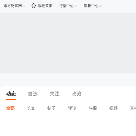
东方财富网
股吧首页
行情中心
数据中心
动态
自选
关注
收藏
全部
长文
帖子
评论
斗股
视频
直