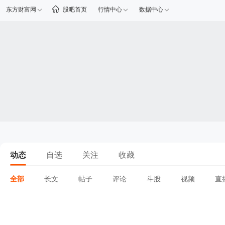
东方财富网
股吧首页
行情中心
数据中心
动态
自选
关注
收藏
全部
长文
帖子
评论
斗股
视频
直