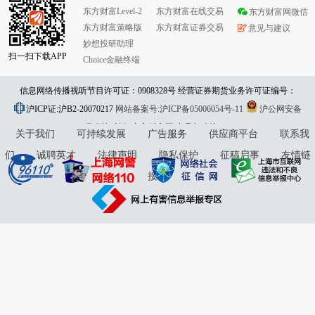
东方财富Level-2
东方财富在线交易
东方财富网微信
东方财富策略版
东方财富证券交易
意见与建议
妙想投研助理
扫一扫下载APP
Choice金融终端
信息网络传播视听节目许可证：0908328号 经营证券期货业务许可证编号：
沪ICP证:沪B2-20070217
913101046312860336 违法和不良信息举报:021-61278686 举报邮箱：
网站备案号:沪ICP备05006054号-11
沪公网安备
31010402000120号
版权所有:东方财富网
jubao@eastmoney.com
意见与建议:4000300059/952500
关于我们
可持续发展
广告服务
供应商平台
联系我
们
诚聘英才
法律声明
隐私保护
征稿启事
友情链
接