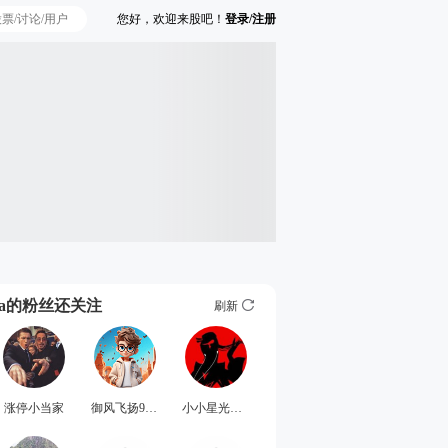
您好，欢迎来股吧！
登录/注册
Ta的粉丝还关注
刷新
涨停小当家
御风飞扬9752
小小星光呀aaaaaa