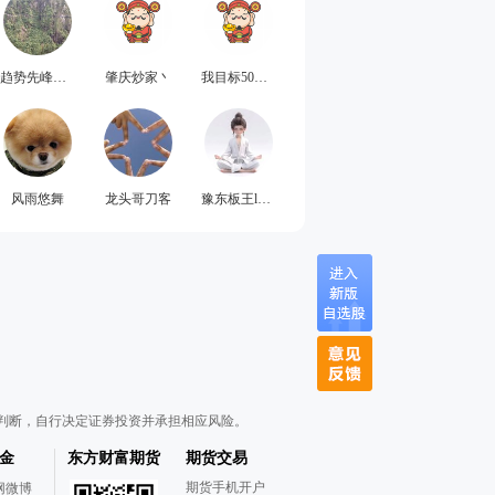
趋势先峰肖战
肇庆炒家丶
我目标50万2026
风雨悠舞
龙头哥刀客
豫东板王l齐哥
判断，自行决定证券投资并承担相应风险。
金
东方财富期货
期货交易
期货手机开户
网微博