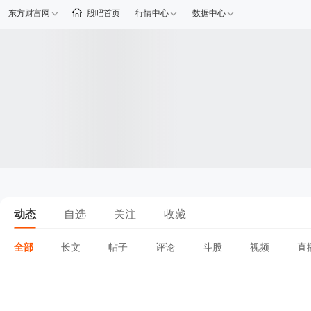
东方财富网
股吧首页
行情中心
数据中心
动态
自选
关注
收藏
全部
长文
帖子
评论
斗股
视频
直