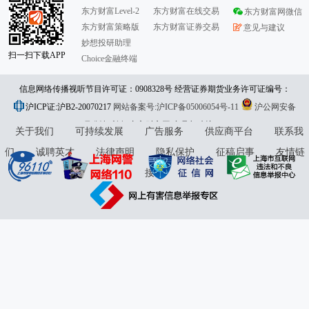
东方财富Level-2
东方财富在线交易
东方财富网微信
东方财富策略版
东方财富证券交易
意见与建议
妙想投研助理
扫一扫下载APP
Choice金融终端
信息网络传播视听节目许可证：0908328号 经营证券期货业务许可证编号：
沪ICP证:沪B2-20070217
913101046312860336 违法和不良信息举报:021-61278686 举报邮箱：
网站备案号:沪ICP备05006054号-11
沪公网安备
31010402000120号
版权所有:东方财富网
jubao@eastmoney.com
意见与建议:4000300059/952500
关于我们
可持续发展
广告服务
供应商平台
联系我
们
诚聘英才
法律声明
隐私保护
征稿启事
友情链
接