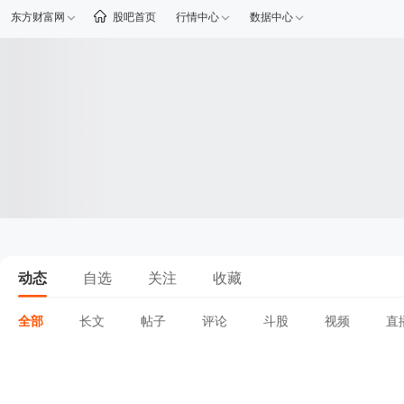
东方财富网
股吧首页
行情中心
数据中心
动态
自选
关注
收藏
全部
长文
帖子
评论
斗股
视频
直