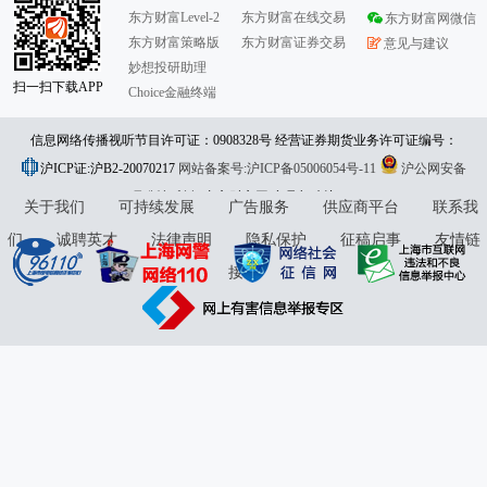
东方财富Level-2
东方财富在线交易
东方财富网微信
东方财富策略版
东方财富证券交易
意见与建议
妙想投研助理
扫一扫下载APP
Choice金融终端
信息网络传播视听节目许可证：0908328号 经营证券期货业务许可证编号：
沪ICP证:沪B2-20070217
913101046312860336 违法和不良信息举报:021-61278686 举报邮箱：
网站备案号:沪ICP备05006054号-11
沪公网安备
31010402000120号
版权所有:东方财富网
jubao@eastmoney.com
意见与建议:4000300059/952500
关于我们
可持续发展
广告服务
供应商平台
联系我
们
诚聘英才
法律声明
隐私保护
征稿启事
友情链
接