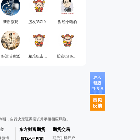
新质微观
股友35Z10E3077
财经小猎豹
好运节奏派
精准狙击大号
股友65H603U398
判断，自行决定证券投资并承担相应风险。
金
东方财富期货
期货交易
期货手机开户
网微博