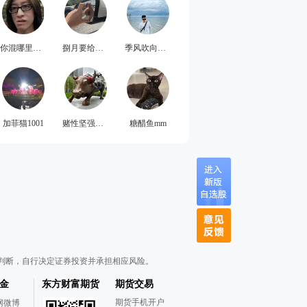
你混哪里的啊
捌月要给力哦
季风吹向大海999
加菲猫1001
赌性坚强的老牛
糖醋鱼mm
判断，自行决定证券投资并承担相应风险。
金
东方财富期货
期货交易
期货手机开户
网微博