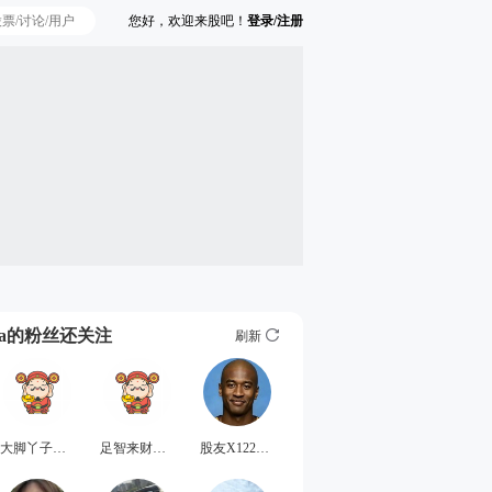
您好，欢迎来股吧！
登录/注册
Ta的粉丝还关注
刷新
大脚丫子踹你脸
足智来财的钟无艳
股友X122327r87