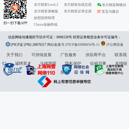
东方财富Level-2
东方财富在线交易
东方财富网微信
东方财富策略版
东方财富证券交易
意见与建议
妙想投研助理
扫一扫下载APP
Choice金融终端
信息网络传播视听节目许可证：0908328号 经营证券期货业务许可证编号：
沪ICP证:沪B2-20070217
913101046312860336 违法和不良信息举报:021-61278686 举报邮箱：
网站备案号:沪ICP备05006054号-11
沪公网安备
31010402000120号
版权所有:东方财富网
jubao@eastmoney.com
意见与建议:4000300059/952500
关于我们
可持续发展
广告服务
供应商平台
联系我
们
诚聘英才
法律声明
隐私保护
征稿启事
友情链
接