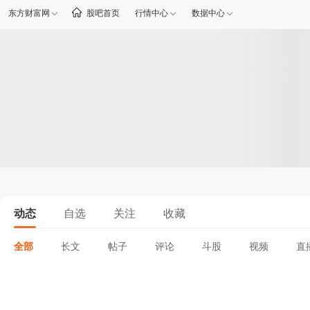
东方财富网
股吧首页
行情中心
数据中心
动态
自选
关注
收藏
全部
长文
帖子
评论
斗股
视频
直