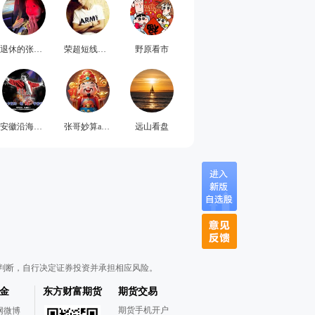
退休的张美丽
荣超短线王哥
野原看市
安徽沿海地带1
张哥妙算a快准好
远山看盘
判断，自行决定证券投资并承担相应风险。
金
东方财富期货
期货交易
期货手机开户
网微博