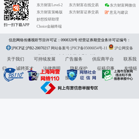
东方财富Level-2
东方财富在线交易
东方财富网微信
东方财富策略版
东方财富证券交易
意见与建议
妙想投研助理
扫一扫下载APP
Choice金融终端
信息网络传播视听节目许可证：0908328号 经营证券期货业务许可证编号：
沪ICP证:沪B2-20070217
913101046312860336 违法和不良信息举报:021-61278686 举报邮箱：
网站备案号:沪ICP备05006054号-11
沪公网安备
31010402000120号
版权所有:东方财富网
jubao@eastmoney.com
意见与建议:4000300059/952500
关于我们
可持续发展
广告服务
供应商平台
联系我
们
诚聘英才
法律声明
隐私保护
征稿启事
友情链
接