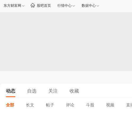
东方财富网
股吧首页
行情中心
数据中心
动态
自选
关注
收藏
全部
长文
帖子
评论
斗股
视频
直