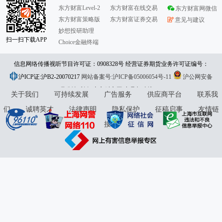
东方财富Level-2
东方财富在线交易
东方财富网微信
东方财富策略版
东方财富证券交易
意见与建议
妙想投研助理
扫一扫下载APP
Choice金融终端
信息网络传播视听节目许可证：0908328号 经营证券期货业务许可证编号：
沪ICP证:沪B2-20070217
913101046312860336 违法和不良信息举报:021-61278686 举报邮箱：
网站备案号:沪ICP备05006054号-11
沪公网安备
31010402000120号
版权所有:东方财富网
jubao@eastmoney.com
意见与建议:4000300059/952500
关于我们
可持续发展
广告服务
供应商平台
联系我
们
诚聘英才
法律声明
隐私保护
征稿启事
友情链
接