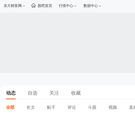
东方财富网
股吧首页
行情中心
数据中心
动态
自选
关注
收藏
全部
长文
帖子
评论
斗股
视频
直