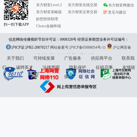
东方财富Level-2
东方财富在线交易
东方财富网微信
东方财富策略版
东方财富证券交易
意见与建议
妙想投研助理
扫一扫下载APP
Choice金融终端
信息网络传播视听节目许可证：0908328号 经营证券期货业务许可证编号：
沪ICP证:沪B2-20070217
913101046312860336 违法和不良信息举报:021-61278686 举报邮箱：
网站备案号:沪ICP备05006054号-11
沪公网安备
31010402000120号
版权所有:东方财富网
jubao@eastmoney.com
意见与建议:4000300059/952500
关于我们
可持续发展
广告服务
供应商平台
联系我
们
诚聘英才
法律声明
隐私保护
征稿启事
友情链
接