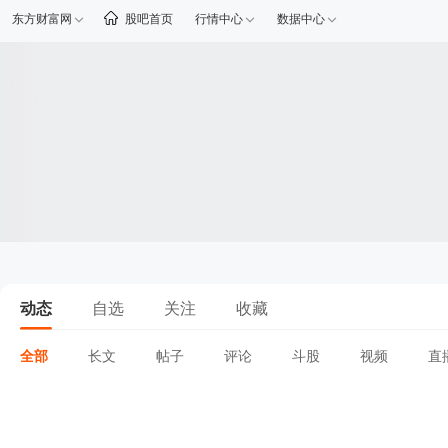
东方财富网
股吧首页
行情中心
数据中心
动态
自选
关注
收藏
全部
长文
帖子
评论
斗股
视频
直