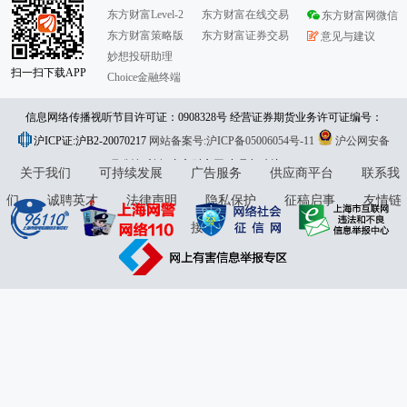
东方财富Level-2
东方财富在线交易
东方财富网微信
东方财富策略版
东方财富证券交易
意见与建议
妙想投研助理
扫一扫下载APP
Choice金融终端
信息网络传播视听节目许可证：0908328号 经营证券期货业务许可证编号：
沪ICP证:沪B2-20070217
913101046312860336 违法和不良信息举报:021-61278686 举报邮箱：
网站备案号:沪ICP备05006054号-11
沪公网安备
31010402000120号
版权所有:东方财富网
jubao@eastmoney.com
意见与建议:4000300059/952500
关于我们
可持续发展
广告服务
供应商平台
联系我
们
诚聘英才
法律声明
隐私保护
征稿启事
友情链
接