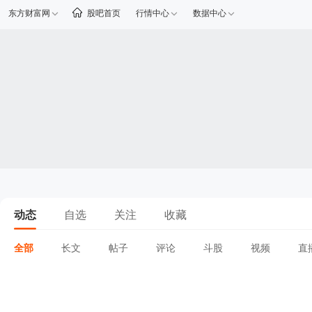
东方财富网
股吧首页
行情中心
数据中心
动态
自选
关注
收藏
全部
长文
帖子
评论
斗股
视频
直