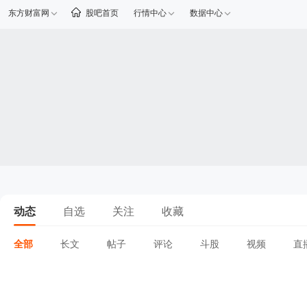
东方财富网
股吧首页
行情中心
数据中心
动态
自选
关注
收藏
全部
长文
帖子
评论
斗股
视频
直