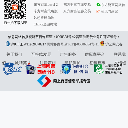
东方财富Level-2
东方财富在线交易
东方财富网微信
东方财富策略版
东方财富证券交易
意见与建议
妙想投研助理
扫一扫下载APP
Choice金融终端
信息网络传播视听节目许可证：0908328号 经营证券期货业务许可证编号：
沪ICP证:沪B2-20070217
913101046312860336 违法和不良信息举报:021-61278686 举报邮箱：
网站备案号:沪ICP备05006054号-11
沪公网安备
31010402000120号
版权所有:东方财富网
jubao@eastmoney.com
意见与建议:4000300059/952500
关于我们
可持续发展
广告服务
供应商平台
联系我
们
诚聘英才
法律声明
隐私保护
征稿启事
友情链
接