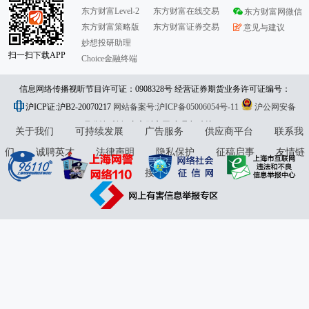
东方财富Level-2
东方财富在线交易
东方财富网微信
东方财富策略版
东方财富证券交易
意见与建议
妙想投研助理
扫一扫下载APP
Choice金融终端
信息网络传播视听节目许可证：0908328号 经营证券期货业务许可证编号：
沪ICP证:沪B2-20070217
913101046312860336 违法和不良信息举报:021-61278686 举报邮箱：
网站备案号:沪ICP备05006054号-11
沪公网安备
31010402000120号
版权所有:东方财富网
jubao@eastmoney.com
意见与建议:4000300059/952500
关于我们
可持续发展
广告服务
供应商平台
联系我
们
诚聘英才
法律声明
隐私保护
征稿启事
友情链
接