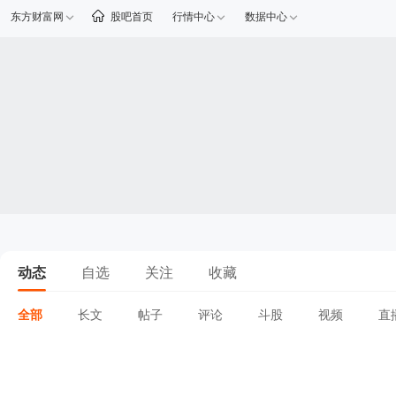
东方财富网
股吧首页
行情中心
数据中心
动态
自选
关注
收藏
全部
长文
帖子
评论
斗股
视频
直