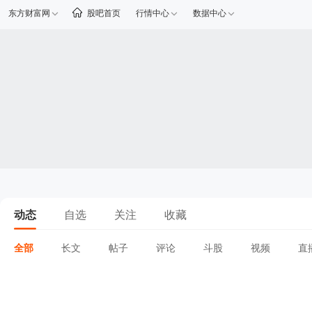
东方财富网
股吧首页
行情中心
数据中心
动态
自选
关注
收藏
全部
长文
帖子
评论
斗股
视频
直