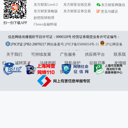
东方财富Level-2
东方财富在线交易
东方财富网微信
东方财富策略版
东方财富证券交易
意见与建议
妙想投研助理
扫一扫下载APP
Choice金融终端
信息网络传播视听节目许可证：0908328号 经营证券期货业务许可证编号：
沪ICP证:沪B2-20070217
913101046312860336 违法和不良信息举报:021-61278686 举报邮箱：
网站备案号:沪ICP备05006054号-11
沪公网安备
31010402000120号
版权所有:东方财富网
jubao@eastmoney.com
意见与建议:4000300059/952500
关于我们
可持续发展
广告服务
供应商平台
联系我
们
诚聘英才
法律声明
隐私保护
征稿启事
友情链
接