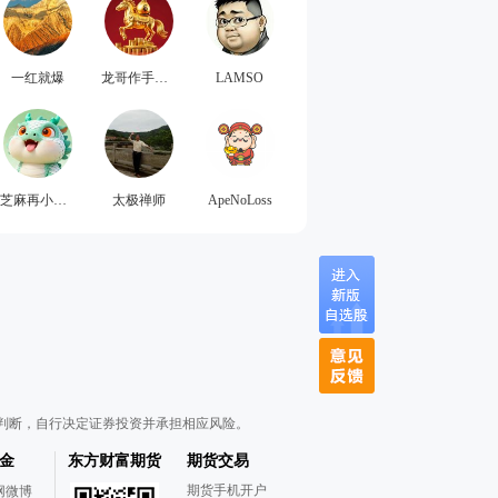
一红就爆
龙哥作手日记
LAMSO
芝麻再小也是肉
太极禅师
ApeNoLoss
判断，自行决定证券投资并承担相应风险。
金
东方财富期货
期货交易
期货手机开户
网微博