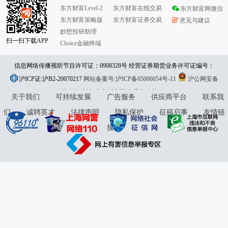
东方财富Level-2
东方财富在线交易
东方财富网微信
东方财富策略版
东方财富证券交易
意见与建议
妙想投研助理
扫一扫下载APP
Choice金融终端
信息网络传播视听节目许可证：0908328号 经营证券期货业务许可证编号：
沪ICP证:沪B2-20070217
913101046312860336 违法和不良信息举报:021-61278686 举报邮箱：
网站备案号:沪ICP备05006054号-11
沪公网安备
31010402000120号
版权所有:东方财富网
jubao@eastmoney.com
意见与建议:4000300059/952500
关于我们
可持续发展
广告服务
供应商平台
联系我
们
诚聘英才
法律声明
隐私保护
征稿启事
友情链
接