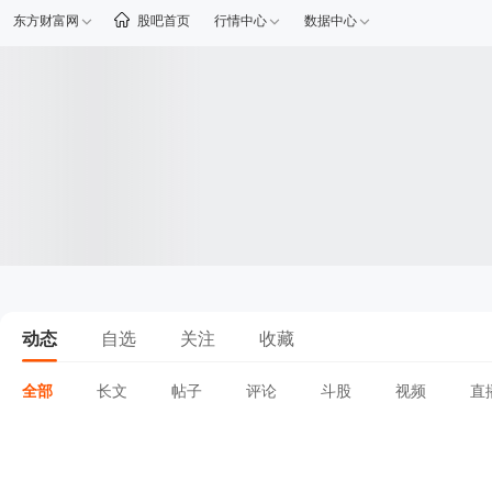
东方财富网
股吧首页
行情中心
数据中心
动态
自选
关注
收藏
全部
长文
帖子
评论
斗股
视频
直